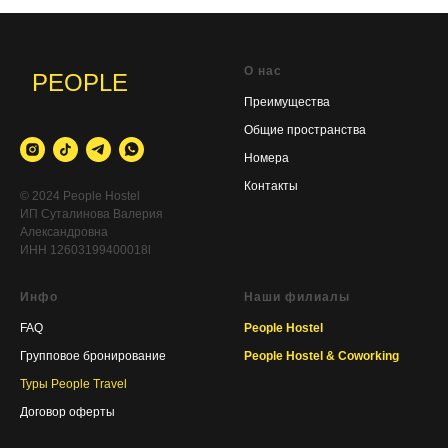
О нас
Преимущества
Общие пространства
Номера
Контакты
© 2024 People Hostel
ИП Суталинова Валерия
Александровна
ИНН 12603199400018l
Инфо
Наши филиалы
FAQ
People Hostel
Групповое бронирование
People Hostel & Coworking
Туры People Travel
Договор оферты