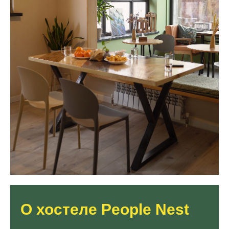
О хостеле People Nest